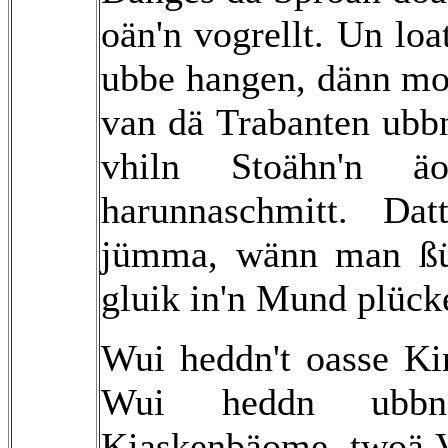
oän'n vogrellt. Un loa
ubbe hangen, dänn mo
van dä Trabanten ubb
vhiln Stoähn'n 
harunnaschmitt. Da
jümma, wänn man ßü
gluik in'n Mund plück
Wui heddn't oasse Kin
Wui heddn ubbn
Kiaskenbäome, twoä 