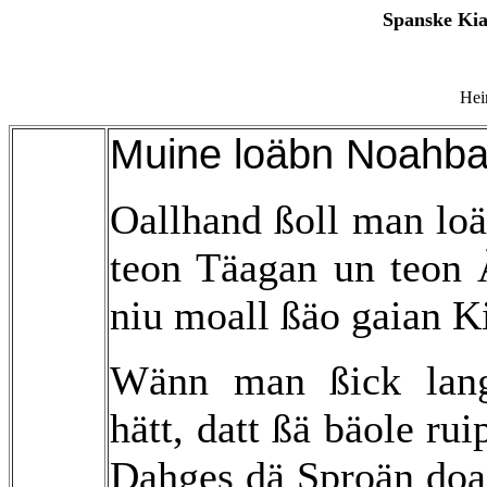
Spanske Kia
Hei
Muine loäbn Noahba
Oallhand ßoll man lo
teon Täagan un teon
niu moall ßäo gaian K
Wänn man ßick lang
hätt, datt ßä bäole ru
Dahges dä Sproän doa 