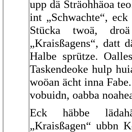
upp dä Sträohhäoa teo.
int „Schwachte“, eck
Stücka twoä, dro
„Kraisßagens“, datt 
Halbe sprütze. Oall
Taskendeoke hulp hui
woöan ächt inna Fabe
vobuidn, oabba noahea
Eck häbbe läda
„Kraisßagen“ ubbn K