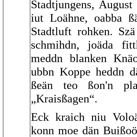
Stadtjungens, August
iut Loähne, oabba ß
Stadtluft rohken. Sz
schmihdn, joäda fit
meddn blanken Knäo
ubbn Koppe heddn dä
ßeän teo ßon'n pla
„Kraisßagen“.
Eck kraich niu Vol
konn moe dän Buißoö