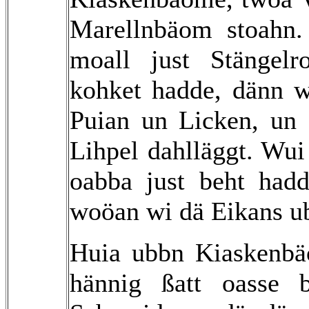
Marellnbäom stoahn
moall just Stängel
kohket hadde, dänn w
Puian un Licken, un
Lihpel dahlläggt. Wu
oabba just beht had
woöan wi dä Eikans 
Huia ubbn Kiaskenb
hännig ßatt oasse 