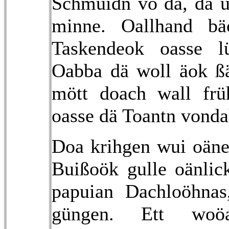
Schmuidn vo dä, dä u
minne. Oallhand b
Taskendeok oasse l
Oabba dä woll äok ßä
mött doach wall fr
oasse dä Toantn vonda
Doa krihgen wui oän
Buißoök gulle oänli
papuian Dachloöhna
güngen. Ett woö