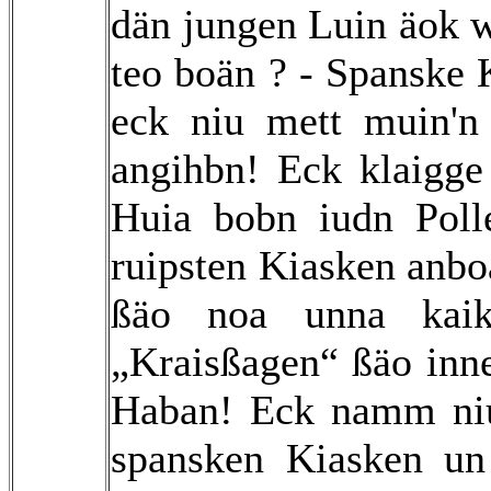
dän jungen Luin äok w
teo boän ? - Spanske
eck niu mett muin'n
angihbn! Eck klaigge 
Huia bobn iudn Poll
ruipsten Kiasken anbo
ßäo noa unna kai
„Kraisßagen“ ßäo inn
Haban! Eck namm niu
spansken Kiasken u