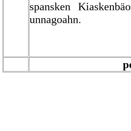
spansken Kiaskenbä
unnagoahn.
Jiu Hinn
p